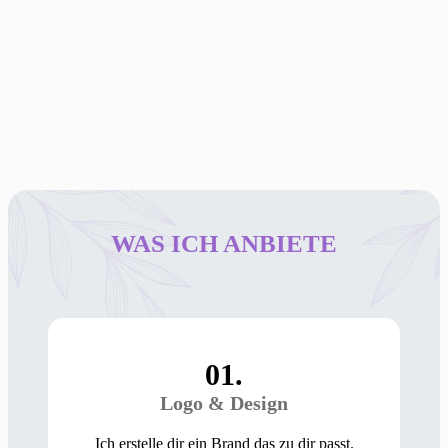
rtina Czieslack
nde-Friseurin
WAS ICH ANBIETE
01.
Logo & Design
Ich erstelle dir ein Brand das zu dir passt.