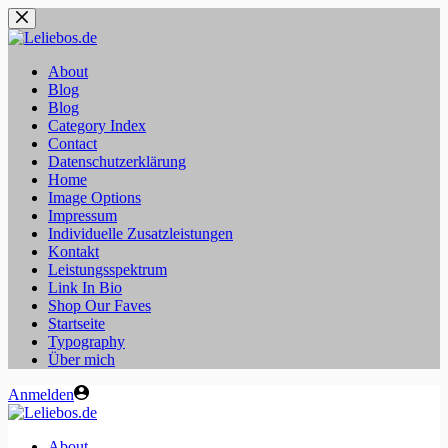
Zum
Inhalt
springen
About
Blog
Blog
Category Index
Contact
Datenschutzerklärung
Home
Image Options
Impressum
Individuelle Zusatzleistungen
Kontakt
Leistungsspektrum
Link In Bio
Shop Our Faves
Startseite
Typography
Über mich
Anmelden
About